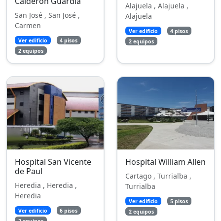
Calderón Guardia
Alajuela , Alajuela ,
San José , San José ,
Alajuela
Carmen
Ver edificio
4 pisos
Ver edificio
4 pisos
2 equipos
2 equipos
Hospital San Vicente
Hospital William Allen
de Paul
Cartago , Turrialba ,
Heredia , Heredia ,
Turrialba
Heredia
Ver edificio
5 pisos
Ver edificio
6 pisos
2 equipos
2 equipos