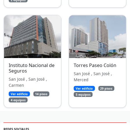
Instituto Nacional de
Torres Paseo Colón
Seguros
San José , San José ,
San José , San José ,
Merced
Carmen
Ver edificio
29 pisos
Ver edificio
14 pisos
5 equipos
4 equipos
REDES SOCIALES