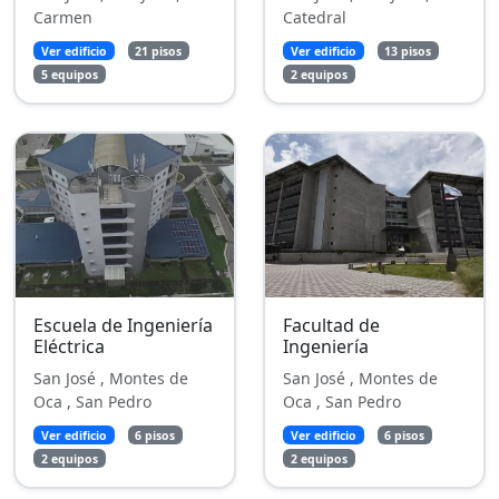
Carmen
Catedral
Ver edificio
21 pisos
Ver edificio
13 pisos
5 equipos
2 equipos
Escuela de Ingeniería
Facultad de
Eléctrica
Ingeniería
San José , Montes de
San José , Montes de
Oca , San Pedro
Oca , San Pedro
Ver edificio
6 pisos
Ver edificio
6 pisos
2 equipos
2 equipos