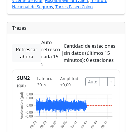
Vicente de Paul
,
Hospital William Allen
,
Instituto
Nacional de Seguros
,
Torres Paseo Colón
Trazas
Auto-
Cantidad de estaciones
Refrescar
refresco
|
sin datos (últimos 15
ahora
cada 15
minutos): 0 estaciones
s
SUN2
Latencia
Amplitud
Auto
–
+
301s
±0,00
(gal)