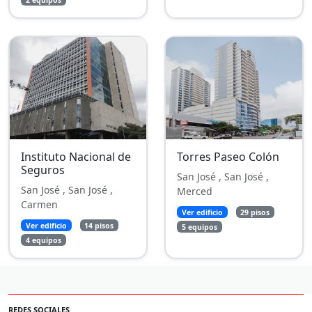
Instituto Nacional de
Torres Paseo Colón
Seguros
San José , San José ,
San José , San José ,
Merced
Carmen
Ver edificio
29 pisos
Ver edificio
14 pisos
5 equipos
4 equipos
REDES SOCIALES