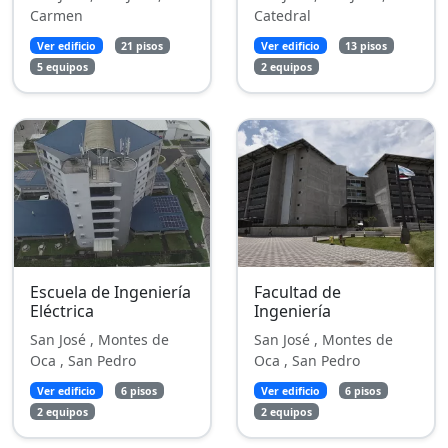
Carmen
Catedral
Ver edificio
21 pisos
Ver edificio
13 pisos
5 equipos
2 equipos
Escuela de Ingeniería
Facultad de
Eléctrica
Ingeniería
San José , Montes de
San José , Montes de
Oca , San Pedro
Oca , San Pedro
Ver edificio
6 pisos
Ver edificio
6 pisos
2 equipos
2 equipos