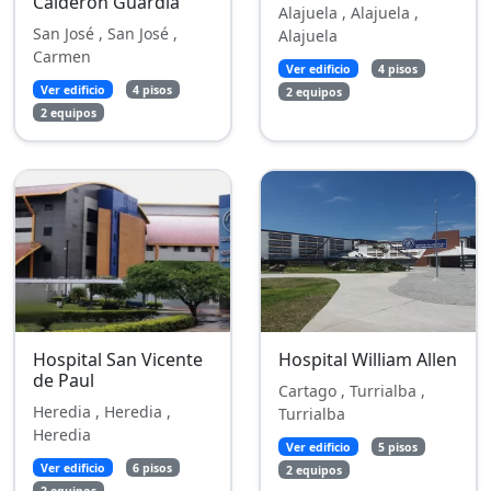
Calderón Guardia
Alajuela , Alajuela ,
San José , San José ,
Alajuela
Carmen
Ver edificio
4 pisos
Ver edificio
4 pisos
2 equipos
2 equipos
Hospital San Vicente
Hospital William Allen
de Paul
Cartago , Turrialba ,
Heredia , Heredia ,
Turrialba
Heredia
Ver edificio
5 pisos
Ver edificio
6 pisos
2 equipos
2 equipos